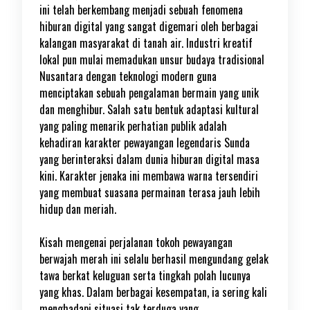
ini telah berkembang menjadi sebuah fenomena
hiburan digital yang sangat digemari oleh berbagai
kalangan masyarakat di tanah air. Industri kreatif
lokal pun mulai memadukan unsur budaya tradisional
Nusantara dengan teknologi modern guna
menciptakan sebuah pengalaman bermain yang unik
dan menghibur. Salah satu bentuk adaptasi kultural
yang paling menarik perhatian publik adalah
kehadiran karakter pewayangan legendaris Sunda
yang berinteraksi dalam dunia hiburan digital masa
kini. Karakter jenaka ini membawa warna tersendiri
yang membuat suasana permainan terasa jauh lebih
hidup dan meriah.
Kisah mengenai perjalanan tokoh pewayangan
berwajah merah ini selalu berhasil mengundang gelak
tawa berkat keluguan serta tingkah polah lucunya
yang khas. Dalam berbagai kesempatan, ia sering kali
menghadapi situasi tak terduga yang