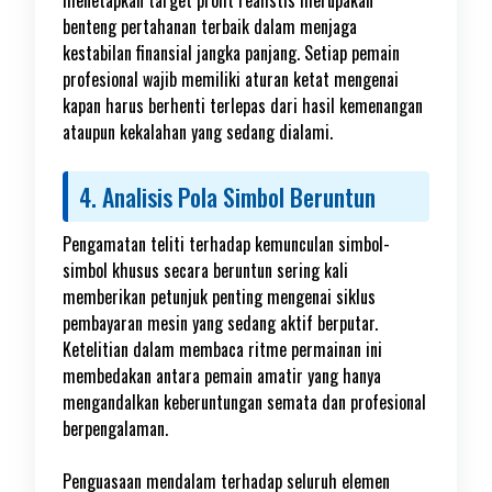
menetapkan target profit realistis merupakan
benteng pertahanan terbaik dalam menjaga
kestabilan finansial jangka panjang. Setiap pemain
profesional wajib memiliki aturan ketat mengenai
kapan harus berhenti terlepas dari hasil kemenangan
ataupun kekalahan yang sedang dialami.
4. Analisis Pola Simbol Beruntun
Pengamatan teliti terhadap kemunculan simbol-
simbol khusus secara beruntun sering kali
memberikan petunjuk penting mengenai siklus
pembayaran mesin yang sedang aktif berputar.
Ketelitian dalam membaca ritme permainan ini
membedakan antara pemain amatir yang hanya
mengandalkan keberuntungan semata dan profesional
berpengalaman.
Penguasaan mendalam terhadap seluruh elemen