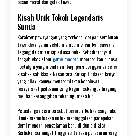
pesan moral dan gelak tawa.
Kisah Unik Tokoh Legendaris
Sunda
Karakter pewayangan yang terkenal dengan semburan
tawa khasnya ini selalu mampu mencairkan suasana
tegang dalam setiap situasi pelik. Kehadirannya di
tengah ekosistem
game modern
memberikan nuansa
nostalgia yang mendalam bagi para penggemar setia
kisah-kisah klasik Nusantara. Setiap tindakan konyol
yang dilakukannya mencerminkan kepolosan
masyarakat pedesaan yang kagum sekaligus bingung
melihat kecanggihan teknologi masa kini.
Petualangan seru tersebut bermula ketika sang tokoh
ikonik memutuskan untuk meninggalkan padepokan
demi mencari pengalaman baru di dunia digital.
Berbekal semangat tinggi serta rasa penasaran yang