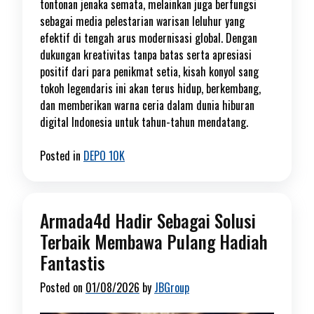
tontonan jenaka semata, melainkan juga berfungsi
sebagai media pelestarian warisan leluhur yang
efektif di tengah arus modernisasi global. Dengan
dukungan kreativitas tanpa batas serta apresiasi
positif dari para penikmat setia, kisah konyol sang
tokoh legendaris ini akan terus hidup, berkembang,
dan memberikan warna ceria dalam dunia hiburan
digital Indonesia untuk tahun-tahun mendatang.
Posted in
DEPO 10K
Armada4d Hadir Sebagai Solusi
Terbaik Membawa Pulang Hadiah
Fantastis
Posted on
01/08/2026
by
JBGroup