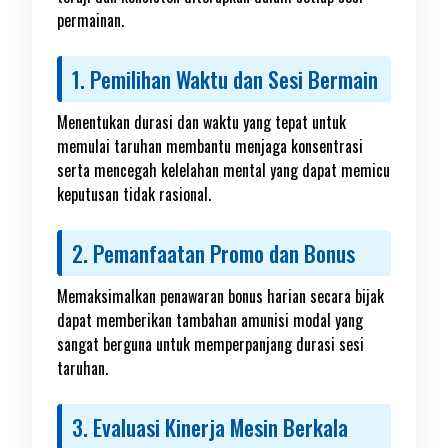
permainan.
1. Pemilihan Waktu dan Sesi Bermain
Menentukan durasi dan waktu yang tepat untuk
memulai taruhan membantu menjaga konsentrasi
serta mencegah kelelahan mental yang dapat memicu
keputusan tidak rasional.
2. Pemanfaatan Promo dan Bonus
Memaksimalkan penawaran bonus harian secara bijak
dapat memberikan tambahan amunisi modal yang
sangat berguna untuk memperpanjang durasi sesi
taruhan.
3. Evaluasi Kinerja Mesin Berkala