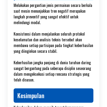
Melakukan pergantian jenis permainan secara berkala
saat mesin menunjukkan tren negatif merupakan
langkah preventif yang sangat efektif untuk
melindungi modal.
Konsistensi dalam menjalankan seluruh protokol
keselamatan dan analisis teknis tersebut akan
membawa setiap partisipan pada tingkat keberhasilan
yang diinginkan secara stabil.
Keberhasilan jangka panjang di dunia taruhan daring
sangat bergantung pada seberapa disiplin seseorang
dalam mengeksekusi setiap rencana strategis yang
telah disusun.
Kesimpulan