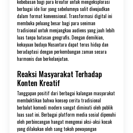
kebebasan bagi para kreator untuk mengeksplorasi
berbagai ide liar yang sebelumnya sulit diwujudkan
dalam format konvensional. Transformasi digital ini
membuka peluang besar bagi para seniman
tradisional untuk menjangkau audiens yang jauh lebih
luas tanpa batasan geografis. Dengan demikian,
kekayaan budaya Nusantara dapat terus hidup dan
beradaptasi dengan perkembangan zaman secara
harmonis dan berkelanjutan.
Reaksi Masyarakat Terhadap
Konten Kreatif
Tanggapan positif dari berbagai kalangan masyarakat
membuktikan bahwa konsep cerita tradisional
berbalut komedi modern sangat diminati oleh publik
luas saat ini. Berbagai platform media sosial dipenuhi
oleh perbincangan hangat mengenai aksi-aksi kocak
yang dilakukan oleh sang tokoh pewayangan