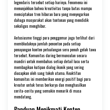
legendaris tersebut setiap harinya. Fenomena ini
menunjukkan bahwa kreativitas tanpa batas mampu
menciptakan tren hiburan baru yang menyegarkan
dahaga masyarakat akan tontonan yang mendidik
sekaligus menghibur.
Antusiasme tinggi para penggemar juga terlihat dari
membludaknya jumlah penonton pada setiap
penayangan konten petualangan seru penuh gelak tawa
tersebut. Komunitas daring bermunculan secara
mandiri untuk membahas setiap detail lucu serta
membagikan kutipan dialog ikonik yang sering
diucapkan oleh sang tokoh utama. Keaktifan
komunitas ini memberikan energi positif bagi para
kreator untuk terus berkarya dan menghasilkan
cerita-cerita yang semakin menarik di masa
mendatang.
Panduan Menikmati Konten