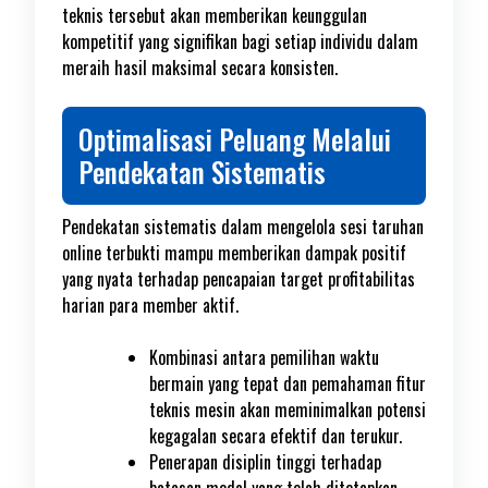
teknis tersebut akan memberikan keunggulan
kompetitif yang signifikan bagi setiap individu dalam
meraih hasil maksimal secara konsisten.
Optimalisasi Peluang Melalui
Pendekatan Sistematis
Pendekatan sistematis dalam mengelola sesi taruhan
online terbukti mampu memberikan dampak positif
yang nyata terhadap pencapaian target profitabilitas
harian para member aktif.
Kombinasi antara pemilihan waktu
bermain yang tepat dan pemahaman fitur
teknis mesin akan meminimalkan potensi
kegagalan secara efektif dan terukur.
Penerapan disiplin tinggi terhadap