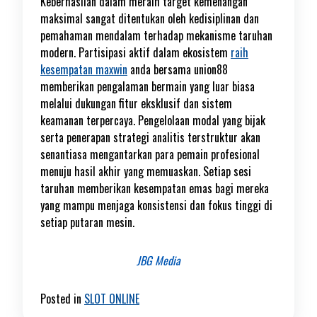
Keberhasilan dalam meraih target kemenangan
maksimal sangat ditentukan oleh kedisiplinan dan
pemahaman mendalam terhadap mekanisme taruhan
modern. Partisipasi aktif dalam ekosistem
raih
kesempatan maxwin
anda bersama union88
memberikan pengalaman bermain yang luar biasa
melalui dukungan fitur eksklusif dan sistem
keamanan terpercaya. Pengelolaan modal yang bijak
serta penerapan strategi analitis terstruktur akan
senantiasa mengantarkan para pemain profesional
menuju hasil akhir yang memuaskan. Setiap sesi
taruhan memberikan kesempatan emas bagi mereka
yang mampu menjaga konsistensi dan fokus tinggi di
setiap putaran mesin.
JBG Media
Posted in
SLOT ONLINE