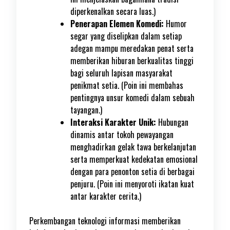
diperkenalkan secara luas.)
Penerapan Elemen Komedi:
Humor
segar yang diselipkan dalam setiap
adegan mampu meredakan penat serta
memberikan hiburan berkualitas tinggi
bagi seluruh lapisan masyarakat
penikmat setia. (Poin ini membahas
pentingnya unsur komedi dalam sebuah
tayangan.)
Interaksi Karakter Unik:
Hubungan
dinamis antar tokoh pewayangan
menghadirkan gelak tawa berkelanjutan
serta memperkuat kedekatan emosional
dengan para penonton setia di berbagai
penjuru. (Poin ini menyoroti ikatan kuat
antar karakter cerita.)
Perkembangan teknologi informasi memberikan