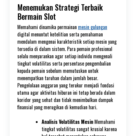
Menemukan Strategi Terbaik
Bermain Slot
Memahami dinamika permainan
mesin gulungan
digital menuntut ketelitian serta pemahaman
mendalam mengenai karakteristik setiap mesin yang
tersedia di dalam sistem. Para pemain profesional
selalu menyarankan agar setiap individu mengenali
tingkat volatilitas serta persentase pengembalian
kepada pemain sebelum memutuskan untuk
menempatkan taruhan dalam jumlah besar.
Pengelolaan anggaran yang terukur menjadi fondasi
utama agar aktivitas hiburan ini tetap berada dalam
koridor yang sehat dan tidak menimbulkan dampak
finansial yang merugikan di kemudian hari.
Analisis Volatilitas Mesin
Memahami
tingkat volatilitas sangat krusial karena