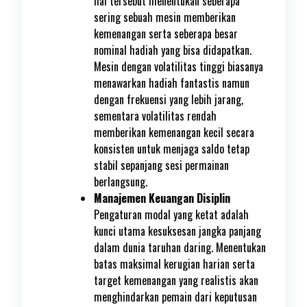
hal tersebut menentukan seberapa
sering sebuah mesin memberikan
kemenangan serta seberapa besar
nominal hadiah yang bisa didapatkan.
Mesin dengan volatilitas tinggi biasanya
menawarkan hadiah fantastis namun
dengan frekuensi yang lebih jarang,
sementara volatilitas rendah
memberikan kemenangan kecil secara
konsisten untuk menjaga saldo tetap
stabil sepanjang sesi permainan
berlangsung.
Manajemen Keuangan Disiplin
Pengaturan modal yang ketat adalah
kunci utama kesuksesan jangka panjang
dalam dunia taruhan daring. Menentukan
batas maksimal kerugian harian serta
target kemenangan yang realistis akan
menghindarkan pemain dari keputusan