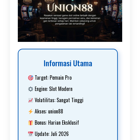
Informasi Utama
Target: Pemain Pro
Engine: Slot Modern
Volatilitas: Sangat Tinggi
Akses: union88
Bonus: Harian Eksklusif
Update: Juli 2026