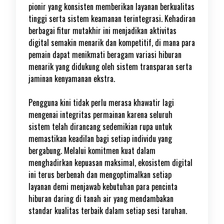
pionir yang konsisten memberikan layanan berkualitas
tinggi serta sistem keamanan terintegrasi. Kehadiran
berbagai fitur mutakhir ini menjadikan aktivitas
digital semakin menarik dan kompetitif, di mana para
pemain dapat menikmati beragam variasi hiburan
menarik yang didukung oleh sistem transparan serta
jaminan kenyamanan ekstra.
Pengguna kini tidak perlu merasa khawatir lagi
mengenai integritas permainan karena seluruh
sistem telah dirancang sedemikian rupa untuk
memastikan keadilan bagi setiap individu yang
bergabung. Melalui komitmen kuat dalam
menghadirkan kepuasan maksimal, ekosistem digital
ini terus berbenah dan mengoptimalkan setiap
layanan demi menjawab kebutuhan para pencinta
hiburan daring di tanah air yang mendambakan
standar kualitas terbaik dalam setiap sesi taruhan.