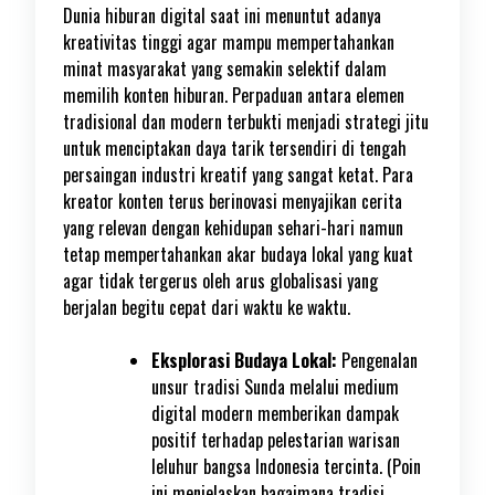
Dunia hiburan digital saat ini menuntut adanya
kreativitas tinggi agar mampu mempertahankan
minat masyarakat yang semakin selektif dalam
memilih konten hiburan. Perpaduan antara elemen
tradisional dan modern terbukti menjadi strategi jitu
untuk menciptakan daya tarik tersendiri di tengah
persaingan industri kreatif yang sangat ketat. Para
kreator konten terus berinovasi menyajikan cerita
yang relevan dengan kehidupan sehari-hari namun
tetap mempertahankan akar budaya lokal yang kuat
agar tidak tergerus oleh arus globalisasi yang
berjalan begitu cepat dari waktu ke waktu.
Eksplorasi Budaya Lokal:
Pengenalan
unsur tradisi Sunda melalui medium
digital modern memberikan dampak
positif terhadap pelestarian warisan
leluhur bangsa Indonesia tercinta. (Poin
ini menjelaskan bagaimana tradisi